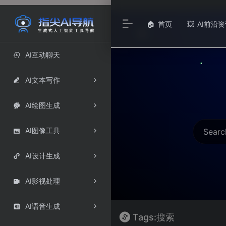
首页
AI前沿资
🏠
💥
AI互动聊天

AI文本写作

AI绘图生成

AI图像工具

AI设计生成

AI影视处理

AI语音生成

Tags:搜索