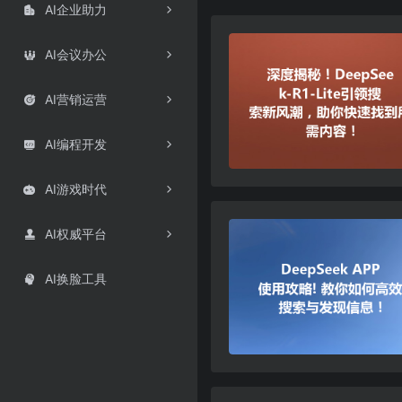
AI企业助力

AI会议办公

AI营销运营

AI编程开发

AI游戏时代

AI权威平台

AI换脸工具
