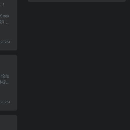
荐！
eek
吸引了
(2025)
，恰如
够提供
(2025)