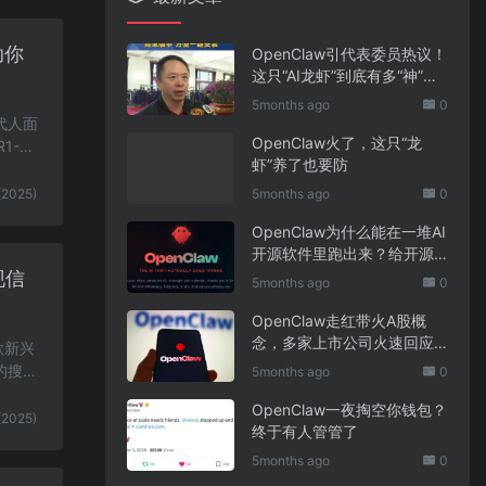
助你
OpenClaw引代表委员热议！
这只“AI龙虾”到底有多“神”？
｜科技观察
5months ago
0
代人面
OpenClaw火了，这只“龙
-Lit
虾”养了也要防
(2025)
5months ago
0
OpenClaw为什么能在一堆AI
开源软件里跑出来？给开源
项目的三点启示
现信
5months ago
0
OpenClaw走红带火A股概
念，多家上市公司火速回应
款新兴
业务布局
的搜索
5months ago
0
OpenClaw一夜掏空你钱包？
(2025)
终于有人管管了
5months ago
0