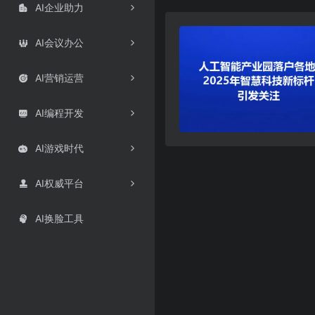
AI企业助力

AI会议办公

AI营销运营

AI编程开发

AI游戏时代

AI权威平台

AI换脸工具
