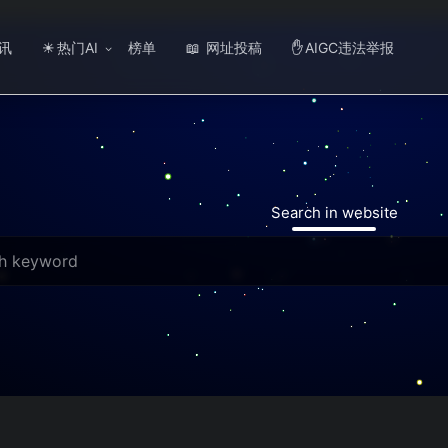
讯
热门AI
榜单
网址投稿
AIGC违法举报
☀
📖
✋
Search in website