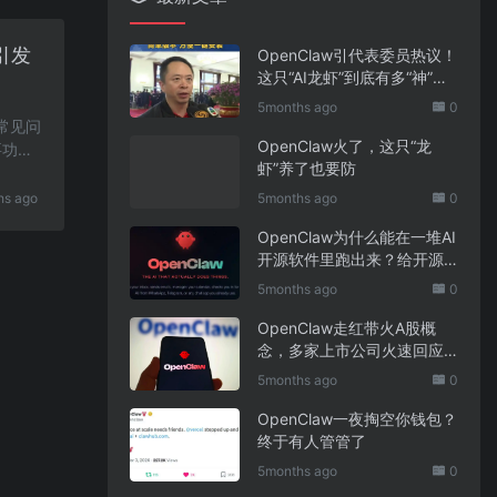
引发
OpenClaw引代表委员热议！
这只“AI龙虾”到底有多“神”？
｜科技观察
5months ago
0
遇常见问
OpenClaw火了，这只“龙
要功
虾”养了也要防
hs ago
5months ago
0
OpenClaw为什么能在一堆AI
开源软件里跑出来？给开源
项目的三点启示
5months ago
0
OpenClaw走红带火A股概
念，多家上市公司火速回应
业务布局
5months ago
0
OpenClaw一夜掏空你钱包？
终于有人管管了
5months ago
0