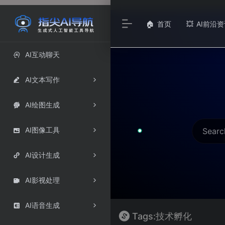
首页
AI前沿资
🏠
💥
AI互动聊天

AI文本写作

AI绘图生成

AI图像工具

AI设计生成

AI影视处理

AI语音生成

Tags:技术孵化