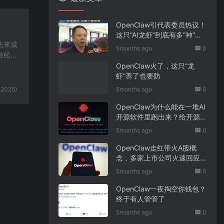
OpenClaw引代表委员热议！
这只“AI龙虾”到底有多“神”？
法来减
｜科技观察
5months ago
0
轻松应
OpenClaw火了，这只“龙
虾”养了也要防
(2025)
5months ago
0
OpenClaw为什么能在一堆AI
开源软件里跑出来？给开源
项目的三点启示
5months ago
0
OpenClaw走红带火A股概
念，多家上市公司火速回应
业务布局
5months ago
0
OpenClaw一夜掏空你钱包？
终于有人管管了
5months ago
0