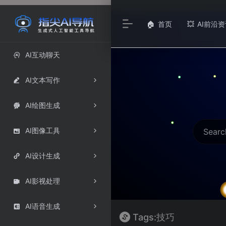
首页
AI前沿资
🏠
💥
AI互动聊天

AI文本写作

AI绘图生成

AI图像工具

AI设计生成

AI影视处理

AI语音生成

Tags:技巧