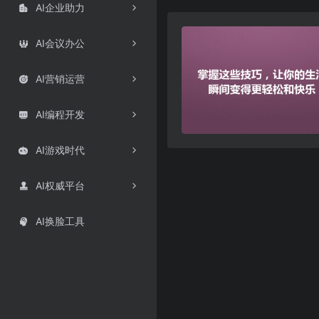
AI企业助力

AI会议办公

AI营销运营

AI编程开发

AI游戏时代

AI权威平台

AI换脸工具
