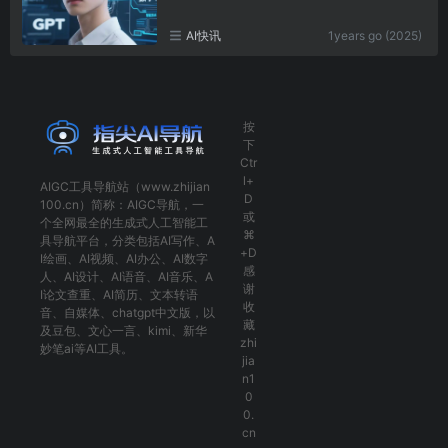
AI快讯
1years go (2025)
按
下
Ctr
l+
AIGC工具导航
站（www.zhijian
D
100.cn）简称：
AIGC导航
，一
或
个全网最全的生成式人工智能工
⌘
具导航平台，分类包括
AI写作
、
A
+D
I绘画
、
AI视频
、
AI办公
、
AI数字
感
人
、
AI设计
、
AI语音
、
AI音乐
、
A
谢
I论文查重
、
AI简历
、
文本转语
收
音
、
自媒体
、
chatgpt中文版
，以
藏
及
豆包
、
文心一言
、
kimi
、
新华
zhi
妙笔ai
等AI工具。
jia
n1
0
0.
cn