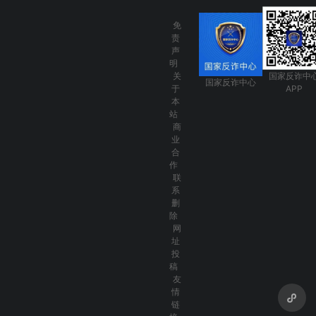
免
责
声
明
关
国家反诈中
国家反诈中心
于
APP
本
站
商
业
合
作
联
系
删
除
网
址
投
稿
友
情
链