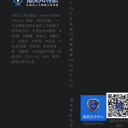
下
Ctr
l+
AIGC工具导航
站（www.zhijian
D
100.cn）简称：
AIGC导航
，一
或
个全网最全的生成式人工智能工
⌘
具导航平台，分类包括
AI写作
、
A
+D
I绘画
、
AI视频
、
AI办公
、
AI数字
感
人
、
AI设计
、
AI语音
、
AI音乐
、
A
谢
I论文查重
、
AI简历
、
文本转语
收
音
、
自媒体
、
chatgpt中文版
，以
藏
及
豆包
、
文心一言
、
kimi
、
新华
zhi
妙笔ai
等AI工具。
jia
n1
0
0.
cn
免
责
声
明
关
国家反诈中
国家反诈中心
于
APP