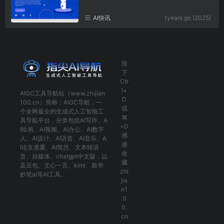
AI快讯
1years go (2025)
按
下
Ctr
l+
AIGC工具导航
站（www.zhijian
D
100.cn）简称：
AIGC导航
，一
或
个全网最全的生成式人工智能工
⌘
具导航平台，分类包括
AI写作
、
A
+D
I绘画
、
AI视频
、
AI办公
、
AI数字
感
人
、
AI设计
、
AI语音
、
AI音乐
、
A
谢
I论文查重
、
AI简历
、
文本转语
收
音
、
自媒体
、
chatgpt中文版
，以
藏
及
豆包
、
文心一言
、
kimi
、
新华
zhi
妙笔ai
等AI工具。
jia
n1
0
0.
cn