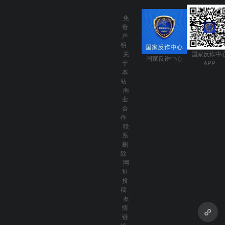
免
责
声
明
关
国家反诈中
国家反诈中心
于
APP
本
站
商
业
合
作
联
系
删
除
网
址
投
稿
友
情
链