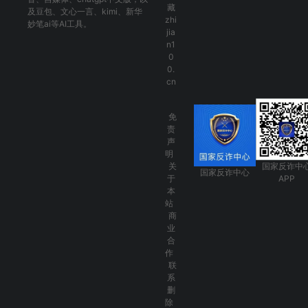
藏
及
豆包
、
文心一言
、
kimi
、
新华
zhi
妙笔ai
等AI工具。
jia
n1
0
0.
cn
免
责
声
明
关
国家反诈中
国家反诈中心
于
APP
本
站
商
业
合
作
联
系
删
除