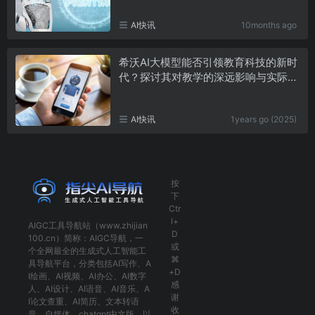
AI快讯
10months ago
希沃AI大模型能否引领教育科技的新时
代？探讨其对教学的深远影响与实际应
用
AI快讯
1years go (2025)
按
下
Ctr
l+
AIGC工具导航
站（www.zhijian
D
100.cn）简称：
AIGC导航
，一
或
个全网最全的生成式人工智能工
⌘
具导航平台，分类包括
AI写作
、
A
+D
I绘画
、
AI视频
、
AI办公
、
AI数字
感
人
、
AI设计
、
AI语音
、
AI音乐
、
A
谢
I论文查重
、
AI简历
、
文本转语
收
音
、
自媒体
、
chatgpt中文版
，以