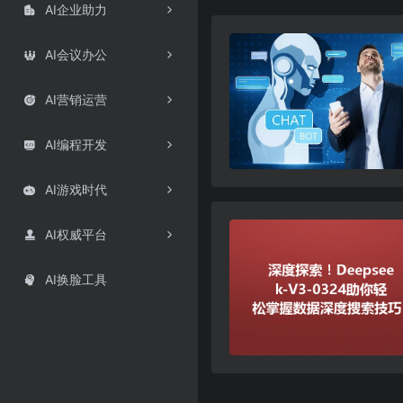
AI企业助力

AI会议办公

AI营销运营

AI编程开发

AI游戏时代

AI权威平台

AI换脸工具
