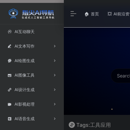
首页
AI前沿资
🏠
💥
AI互动聊天

AI文本写作

AI绘图生成

AI图像工具

AI设计生成

AI影视处理

AI语音生成

Tags:工具应用