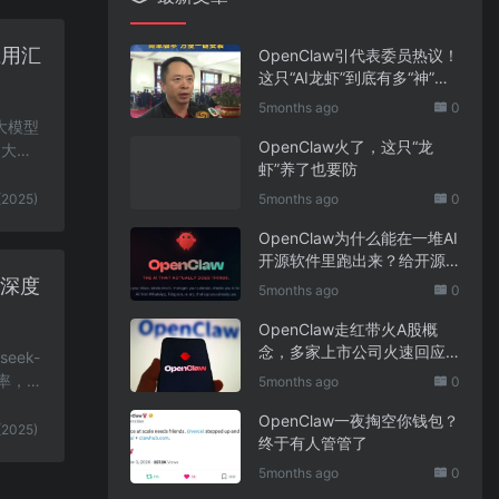
应用汇
OpenClaw引代表委员热议！
这只“AI龙虾”到底有多“神”？
｜科技观察
5months ago
0
I大模型
OpenClaw火了，这只“龙
I大模
虾”养了也要防
(2025)
5months ago
0
OpenClaw为什么能在一堆AI
开源软件里跑出来？给开源
项目的三点启示
据深度
5months ago
0
OpenClaw走红带火A股概
念，多家上市公司火速回应
ek-
业务布局
率，
5months ago
0
OpenClaw一夜掏空你钱包？
(2025)
终于有人管管了
5months ago
0