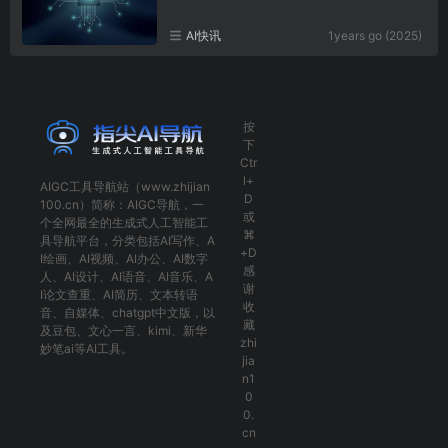
AI快讯
1years go (2025)
按
下
Ctr
l+
AIGC工具导航
站（www.zhijian
D
100.cn）简称：
AIGC导航
，一
或
个全网最全的生成式人工智能工
⌘
具导航平台，分类包括
AI写作
、
A
+D
I绘画
、
AI视频
、
AI办公
、
AI数字
感
人
、
AI设计
、
AI语音
、
AI音乐
、
A
谢
I论文查重
、
AI简历
、
文本转语
收
音
、
自媒体
、
chatgpt中文版
，以
藏
及
豆包
、
文心一言
、
kimi
、
新华
zhi
妙笔ai
等AI工具。
jia
n1
0
0.
cn