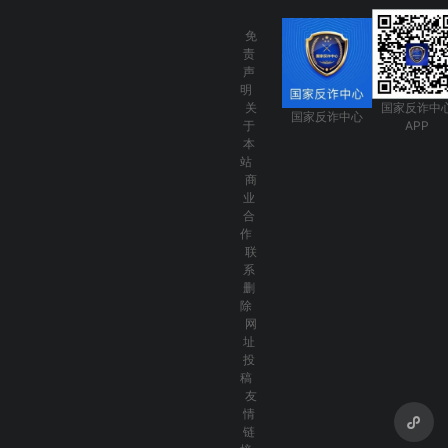
免
责
声
明
关
国家反诈中
国家反诈中心
于
APP
本
站
商
业
合
作
联
系
删
除
网
址
投
稿
友
情
链