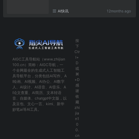
AI快讯
12months ago
按
下
Ctr
l+
AIGC工具导航
站（www.zhijian
D
100.cn）简称：
AIGC导航
，一
或
个全网最全的生成式人工智能工
⌘
具导航平台，分类包括
AI写作
、
A
+D
I绘画
、
AI视频
、
AI办公
、
AI数字
感
人
、
AI设计
、
AI语音
、
AI音乐
、
A
谢
I论文查重
、
AI简历
、
文本转语
收
音
、
自媒体
、
chatgpt中文版
，以
藏
及
豆包
、
文心一言
、
kimi
、
新华
zhi
妙笔ai
等AI工具。
jia
n1
0
0.
cn