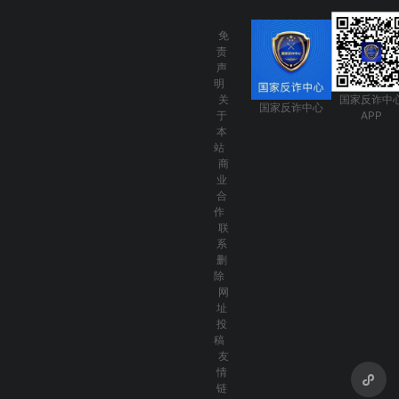
免
责
声
明
关
国家反诈中
国家反诈中心
于
APP
本
站
商
业
合
作
联
系
删
除
网
址
投
稿
友
情
链