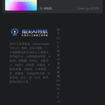
AI快讯
1years go (2025)
按
下
Ctr
l+
AIGC工具导航
站（www.zhijian
D
100.cn）简称：
AIGC导航
，一
或
个全网最全的生成式人工智能工
⌘
具导航平台，分类包括
AI写作
、
A
+D
I绘画
、
AI视频
、
AI办公
、
AI数字
感
人
、
AI设计
、
AI语音
、
AI音乐
、
A
谢
I论文查重
、
AI简历
、
文本转语
收
音
、
自媒体
、
chatgpt中文版
，以
藏
及
豆包
、
文心一言
、
kimi
、
新华
zhi
妙笔ai
等AI工具。
jia
n1
0
0.
cn