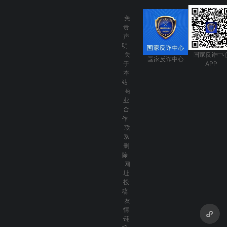
免
责
声
明
关
国家反诈中
国家反诈中心
于
APP
本
站
商
业
合
作
联
系
删
除
网
址
投
稿
友
情
链