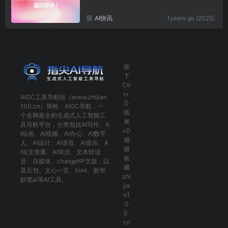
AI快讯
1years go (2025)
按
下
Ctr
l+
AIGC工具导航
站（www.zhijian
D
100.cn）简称：
AIGC导航
，一
或
个全网最全的生成式人工智能工
⌘
具导航平台，分类包括
AI写作
、
A
+D
I绘画
、
AI视频
、
AI办公
、
AI数字
感
人
、
AI设计
、
AI语音
、
AI音乐
、
A
谢
I论文查重
、
AI简历
、
文本转语
收
音
、
自媒体
、
chatgpt中文版
，以
藏
及
豆包
、
文心一言
、
kimi
、
新华
zhi
妙笔ai
等AI工具。
jia
n1
0
0.
cn