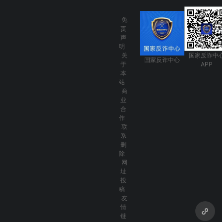
免
责
声
明
关
国家反诈中
国家反诈中心
于
APP
本
站
商
业
合
作
联
系
删
除
网
址
投
稿
友
情
链