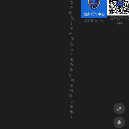
责
声
明
关
国家反诈中
国家反诈中心
于
APP
本
站
商
业
合
作
联
系
删
除
网
址
投
稿
友
情
链
接