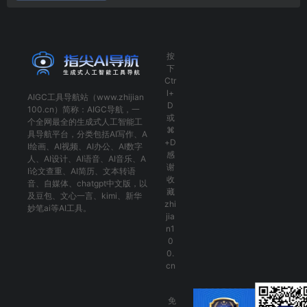
按
下
Ctr
l+
AIGC工具导航
站（www.zhijian
D
100.cn）简称：
AIGC导航
，一
或
个全网最全的生成式人工智能工
⌘
具导航平台，分类包括
AI写作
、
A
+D
I绘画
、
AI视频
、
AI办公
、
AI数字
感
人
、
AI设计
、
AI语音
、
AI音乐
、
A
谢
I论文查重
、
AI简历
、
文本转语
收
音
、
自媒体
、
chatgpt中文版
，以
藏
及
豆包
、
文心一言
、
kimi
、
新华
zhi
妙笔ai
等AI工具。
jia
n1
0
0.
cn
免