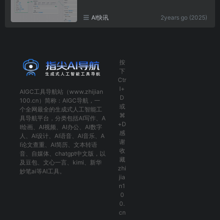
AI快讯
2years go (2025)
按
下
Ctr
l+
AIGC工具导航
站（www.zhijian
D
100.cn）简称：
AIGC导航
，一
或
个全网最全的生成式人工智能工
⌘
具导航平台，分类包括
AI写作
、
A
+D
I绘画
、
AI视频
、
AI办公
、
AI数字
感
人
、
AI设计
、
AI语音
、
AI音乐
、
A
谢
I论文查重
、
AI简历
、
文本转语
收
音
、
自媒体
、
chatgpt中文版
，以
藏
及
豆包
、
文心一言
、
kimi
、
新华
zhi
妙笔ai
等AI工具。
jia
n1
0
0.
cn