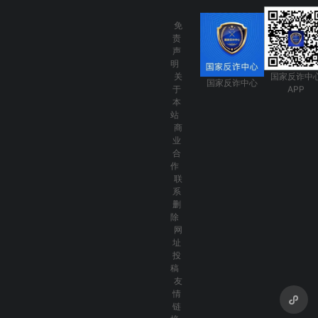
免
责
声
明
关
国家反诈中
国家反诈中心
于
APP
本
站
商
业
合
作
联
系
删
除
网
址
投
稿
友
情
链