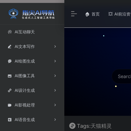
首页
AI前沿资
🏠
💥
AI互动聊天

AI文本写作

AI绘图生成

AI图像工具

AI设计生成

AI影视处理

AI语音生成

Tags:天猫精灵