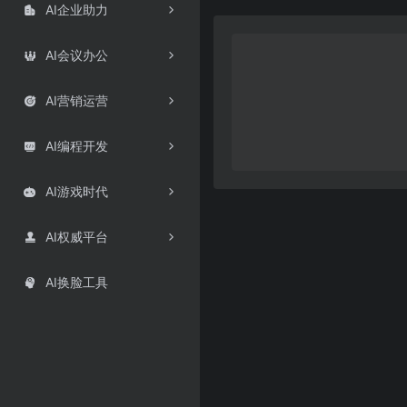
AI企业助力

AI会议办公

AI营销运营

AI编程开发

AI游戏时代

AI权威平台

AI换脸工具
