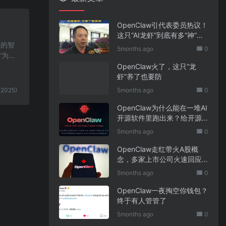
OpenClaw引代表委员热议！
这只“AI龙虾”到底有多“神”？
下的智
｜科技观察
5months ago
0
”为阿
OpenClaw火了，这只“龙
虾”养了也要防
(2025)
5months ago
0
OpenClaw为什么能在一堆AI
开源软件里跑出来？给开源
项目的三点启示
5months ago
0
OpenClaw走红带火A股概
念，多家上市公司火速回应
业务布局
5months ago
0
OpenClaw一夜掏空你钱包？
终于有人管管了
5months ago
0