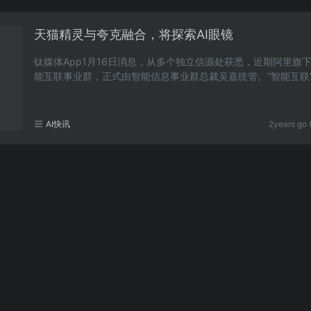
天猫精灵与夸克融合，将探索AI眼镜
钛媒体App1月16日消息，从多个独立信源处获悉，近期阿里旗
能互联事业群，正式由智能信息事业群总裁吴嘉统管。“智能互联
里在2022年成立的一级业务部门，其核心品牌为“天……
AI快讯
2years go 