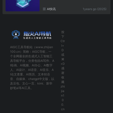
AI快讯
1years go (2025)
按
下
Ctr
l+
AIGC工具导航
站（www.zhijian
D
100.cn）简称：
AIGC导航
，一
或
个全网最全的生成式人工智能工
⌘
具导航平台，分类包括
AI写作
、
A
+D
I绘画
、
AI视频
、
AI办公
、
AI数字
感
人
、
AI设计
、
AI语音
、
AI音乐
、
A
谢
I论文查重
、
AI简历
、
文本转语
收
音
、
自媒体
、
chatgpt中文版
，以
藏
及
豆包
、
文心一言
、
kimi
、
新华
zhi
妙笔ai
等AI工具。
jia
n1
0
0.
cn