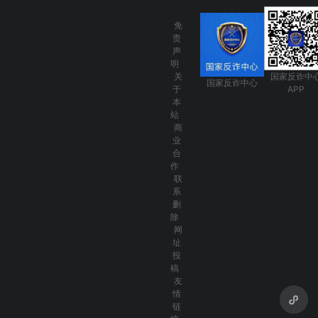
免
责
声
明
关
国家反诈中
国家反诈中心
于
APP
本
站
商
业
合
作
联
系
删
除
网
址
投
稿
友
情
链