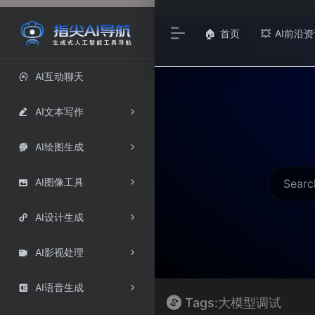
首页
AI前沿资
🏠
💥
AI互动聊天

AI文本写作

AI绘图生成

AI图像工具

AI设计生成

AI影视处理

AI语音生成

Tags:大模型调试