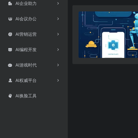
AI企业助力

AI会议办公

AI营销运营

AI编程开发

AI游戏时代

AI权威平台

AI换脸工具
