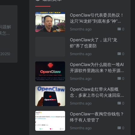
OpenClaw引代表委员热议！
这只“AI龙虾”到底有多“神”？
见问题解
｜科技观察
5months ago
0
果怎么
OpenClaw火了，这只“龙
虾”养了也要防
(2025)
5months ago
0
OpenClaw为什么能在一堆AI
开源软件里跑出来？给开源
项目的三点启示
5months ago
0
OpenClaw走红带火A股概
念，多家上市公司火速回应
业务布局
5months ago
0
OpenClaw一夜掏空你钱包？
终于有人管管了
5months ago
0