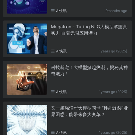
AI快讯
9months ago
Megatron - Turing NLG大模型罕露真
实力 自曝无限应用潜力
AI快讯
1years go (2025)
科技新宠！大模型掀起热潮，揭秘其神
奇魅力！
AI快讯
1years go (2025)
又一超强清华大模型问世 “性能炸裂”业
界困惑：能带来多大变革？
AI快讯
1years go (2025)