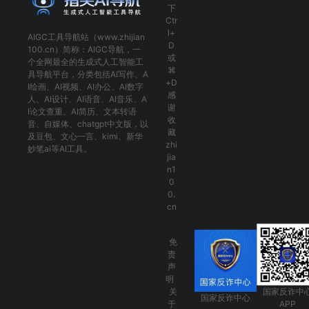
下
Ctr
l+
AIGC工具导航
站（www.zhijian
D
100.cn）简称：
AIGC导航
，一
或
个全网最全的生成式人工智能工
⌘
具导航平台，分类包括
AI写作
、
A
+D
I绘画
、
AI视频
、
AI办公
、
AI数字
感
人
、
AI设计
、
AI语音
、
AI音乐
、
A
谢
I论文查重
、
AI简历
、
文本转语
收
音
、
自媒体
、
chatgpt中文版
，以
藏
及
豆包
、
文心一言
、
kimi
、
新华
zhi
妙笔ai
等AI工具。
jia
n1
0
0.
cn
免
责
声
明
关
国家反诈中
国家反诈中心
于
APP