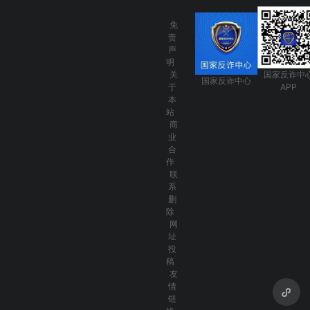
免
责
声
明
关
国家反诈中
国家反诈中心
于
APP
本
站
商
业
合
作
联
系
删
除
网
址
投
稿
友
情
链