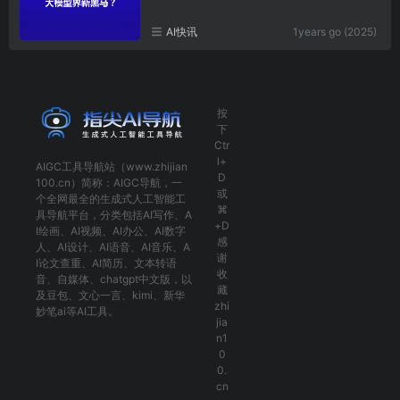
AI快讯
1years go (2025)
按
下
Ctr
l+
AIGC工具导航
站（www.zhijian
D
100.cn）简称：
AIGC导航
，一
或
个全网最全的生成式人工智能工
⌘
具导航平台，分类包括
AI写作
、
A
+D
I绘画
、
AI视频
、
AI办公
、
AI数字
感
人
、
AI设计
、
AI语音
、
AI音乐
、
A
谢
I论文查重
、
AI简历
、
文本转语
收
音
、
自媒体
、
chatgpt中文版
，以
藏
及
豆包
、
文心一言
、
kimi
、
新华
zhi
妙笔ai
等AI工具。
jia
n1
0
0.
cn