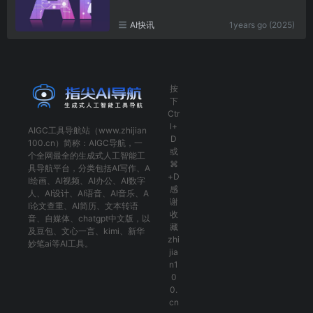
AI快讯
1years go (2025)
按
下
Ctr
l+
AIGC工具导航
站（www.zhijian
D
100.cn）简称：
AIGC导航
，一
或
个全网最全的生成式人工智能工
⌘
具导航平台，分类包括
AI写作
、
A
+D
I绘画
、
AI视频
、
AI办公
、
AI数字
感
人
、
AI设计
、
AI语音
、
AI音乐
、
A
谢
I论文查重
、
AI简历
、
文本转语
收
音
、
自媒体
、
chatgpt中文版
，以
藏
及
豆包
、
文心一言
、
kimi
、
新华
zhi
妙笔ai
等AI工具。
jia
n1
0
0.
cn