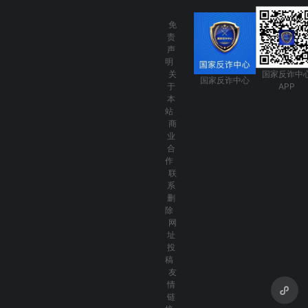
免
责
声
明
关
国家反诈中
国家反诈中心
于
APP
本
站
商
业
合
作
联
系
删
除
网
址
投
稿
友
情
链