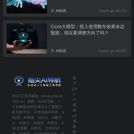
AI快讯
1years go (2025)
Coze大模型：投入使用数年效果未达
预期，现在要调整方向了吗？
AI快讯
1years go (2025)
按
下
Ctr
l+
AIGC工具导航
站（www.zhijian
D
100.cn）简称：
AIGC导航
，一
或
个全网最全的生成式人工智能工
⌘
具导航平台，分类包括
AI写作
、
A
+D
I绘画
、
AI视频
、
AI办公
、
AI数字
感
人
、
AI设计
、
AI语音
、
AI音乐
、
A
谢
I论文查重
、
AI简历
、
文本转语
收
音
、
自媒体
、
chatgpt中文版
，以