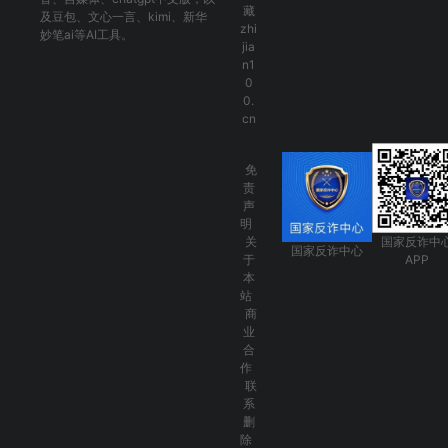
藏
及
豆包
、
文心一言
、
kimi
、
新华
zhi
妙笔ai
等AI工具。
jia
n1
0
0.
cn
免
责
声
明
关
国家反诈中
国家反诈中心
于
APP
本
站
商
业
合
作
联
系
删
除