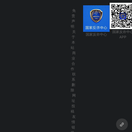
免
责
声
明
关
国家反诈中
国家反诈中心
于
APP
本
站
商
业
合
作
联
系
删
除
网
址
投
稿
友
情
链