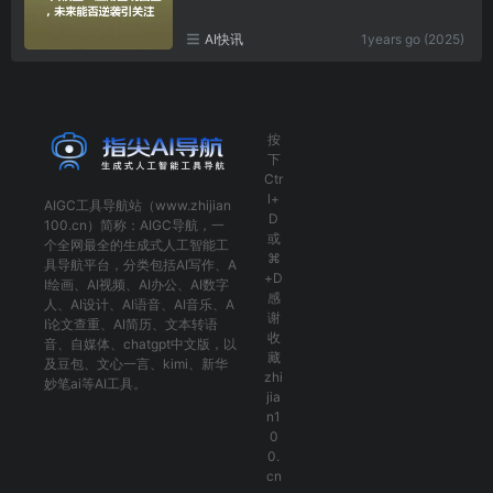
AI快讯
1years go (2025)
按
下
Ctr
l+
AIGC工具导航
站（www.zhijian
D
100.cn）简称：
AIGC导航
，一
或
个全网最全的生成式人工智能工
⌘
具导航平台，分类包括
AI写作
、
A
+D
I绘画
、
AI视频
、
AI办公
、
AI数字
感
人
、
AI设计
、
AI语音
、
AI音乐
、
A
谢
I论文查重
、
AI简历
、
文本转语
收
音
、
自媒体
、
chatgpt中文版
，以
藏
及
豆包
、
文心一言
、
kimi
、
新华
zhi
妙笔ai
等AI工具。
jia
n1
0
0.
cn