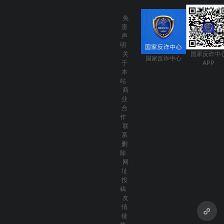
免
责
声
明
关
国家反诈中
国家反诈中心
于
APP
本
站
商
业
合
作
联
系
删
除
网
址
投
稿
友
情
链