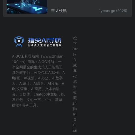
AI快讯
1years go (2025)
按
下
Ctr
l+
AIGC工具导航
站（www.zhijian
D
100.cn）简称：
AIGC导航
，一
或
个全网最全的生成式人工智能工
⌘
具导航平台，分类包括
AI写作
、
A
+D
I绘画
、
AI视频
、
AI办公
、
AI数字
感
人
、
AI设计
、
AI语音
、
AI音乐
、
A
谢
I论文查重
、
AI简历
、
文本转语
收
音
、
自媒体
、
chatgpt中文版
，以
藏
及
豆包
、
文心一言
、
kimi
、
新华
zhi
妙笔ai
等AI工具。
jia
n1
0
0.
cn