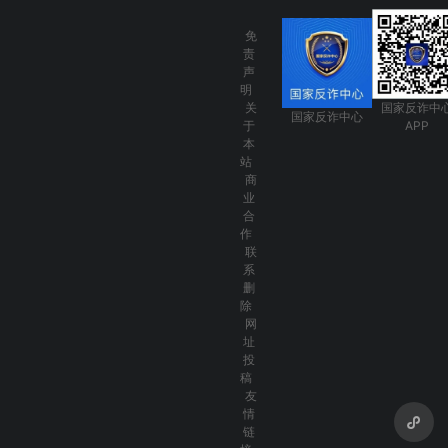
免
责
声
明
关
国家反诈中
国家反诈中心
于
APP
本
站
商
业
合
作
联
系
删
除
网
址
投
稿
友
情
链