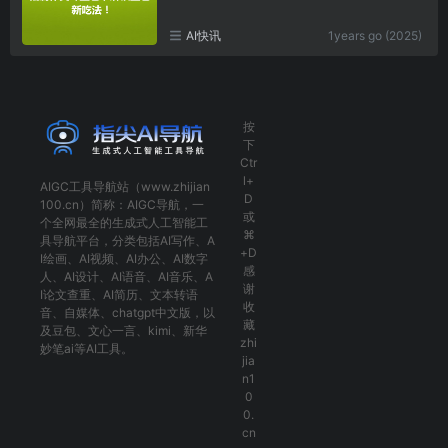
AI快讯
1years go (2025)
按
下
Ctr
l+
AIGC工具导航
站（www.zhijian
D
100.cn）简称：
AIGC导航
，一
或
个全网最全的生成式人工智能工
⌘
具导航平台，分类包括
AI写作
、
A
+D
I绘画
、
AI视频
、
AI办公
、
AI数字
感
人
、
AI设计
、
AI语音
、
AI音乐
、
A
谢
I论文查重
、
AI简历
、
文本转语
收
音
、
自媒体
、
chatgpt中文版
，以
藏
及
豆包
、
文心一言
、
kimi
、
新华
zhi
妙笔ai
等AI工具。
jia
n1
0
0.
cn