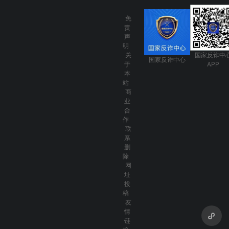
免
责
声
明
关
国家反诈中
国家反诈中心
于
APP
本
站
商
业
合
作
联
系
删
除
网
址
投
稿
友
情
链