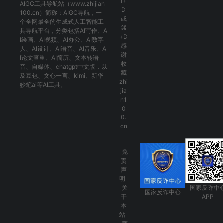
l+
AIGC工具导航
站（www.zhijian
D
100.cn）简称：
AIGC导航
，一
或
个全网最全的生成式人工智能工
⌘
具导航平台，分类包括
AI写作
、
A
+D
I绘画
、
AI视频
、
AI办公
、
AI数字
感
人
、
AI设计
、
AI语音
、
AI音乐
、
A
谢
I论文查重
、
AI简历
、
文本转语
收
音
、
自媒体
、
chatgpt中文版
，以
藏
及
豆包
、
文心一言
、
kimi
、
新华
zhi
妙笔ai
等AI工具。
jia
n1
0
0.
cn
免
责
声
明
关
国家反诈中
国家反诈中心
于
APP
本
站