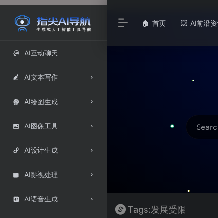
首页
AI前沿资
🏠
💥
AI互动聊天

AI文本写作

AI绘图生成

AI图像工具

AI设计生成

AI影视处理

AI语音生成

Tags:发展受限