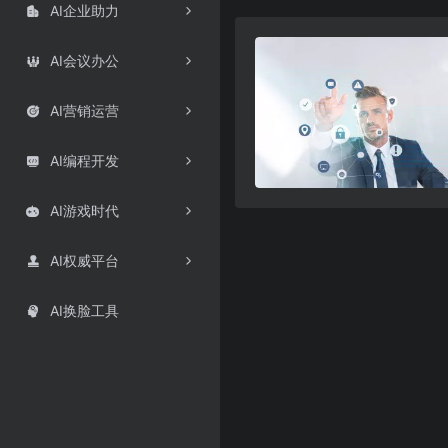
AI企业助力

AI会议办公

AI营销运营

AI编程开发

AI游戏时代

AI权威平台

AI换脸工具
