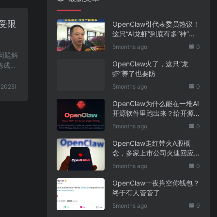
受限
OpenClaw引代表委员热议！
这只“AI龙虾”到底有多“神”？
｜科技观察
5months ago
0
见问题解
OpenClaw火了，这只“龙
练成本
虾”养了也要防
(2025)
5months ago
0
OpenClaw为什么能在一堆AI
开源软件里跑出来？给开源
项目的三点启示
5months ago
0
OpenClaw走红带火A股概
念，多家上市公司火速回应
业务布局
5months ago
0
OpenClaw一夜掏空你钱包？
终于有人管管了
5months ago
0