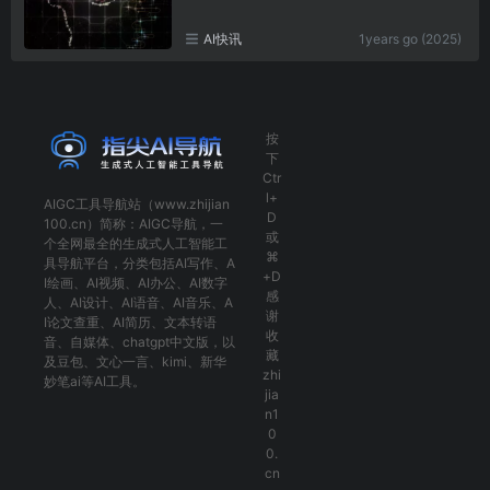
AI快讯
1years go (2025)
按
下
Ctr
l+
AIGC工具导航
站（www.zhijian
D
100.cn）简称：
AIGC导航
，一
或
个全网最全的生成式人工智能工
⌘
具导航平台，分类包括
AI写作
、
A
+D
I绘画
、
AI视频
、
AI办公
、
AI数字
感
人
、
AI设计
、
AI语音
、
AI音乐
、
A
谢
I论文查重
、
AI简历
、
文本转语
收
音
、
自媒体
、
chatgpt中文版
，以
藏
及
豆包
、
文心一言
、
kimi
、
新华
zhi
妙笔ai
等AI工具。
jia
n1
0
0.
cn