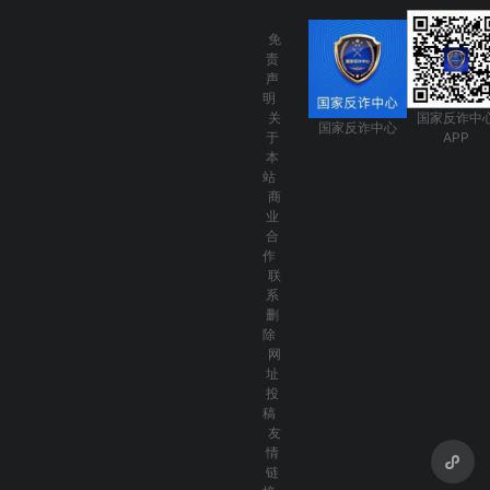
免
责
声
明
关
国家反诈中
国家反诈中心
于
APP
本
站
商
业
合
作
联
系
删
除
网
址
投
稿
友
情
链