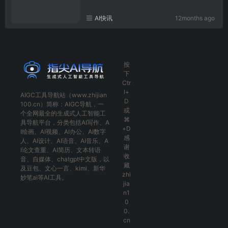
AI快讯
12months ago
按
下
Ctr
l+
AIGC工具导航
站（www.zhijian
D
100.cn）简称：
AIGC导航
，一
或
个全网最全的生成式人工智能工
⌘
具导航平台，分类包括
AI写作
、
A
+D
I绘画
、
AI视频
、
AI办公
、
AI数字
感
人
、
AI设计
、
AI语音
、
AI音乐
、
A
谢
I论文查重
、
AI简历
、
文本转语
收
音
、
自媒体
、
chatgpt中文版
，以
藏
及
豆包
、
文心一言
、
kimi
、
新华
zhi
妙笔ai
等AI工具。
jia
n1
0
0.
cn