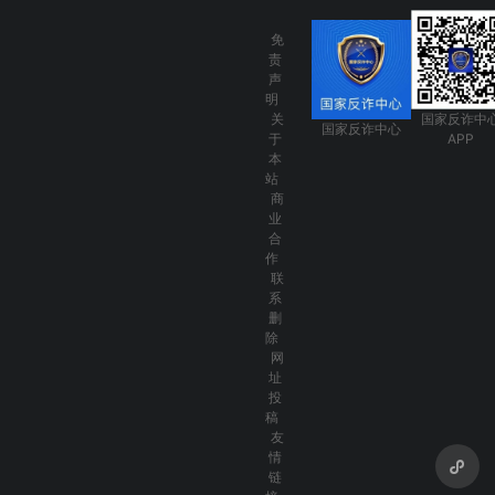
免
责
声
明
关
国家反诈中
国家反诈中心
于
APP
本
站
商
业
合
作
联
系
删
除
网
址
投
稿
友
情
链