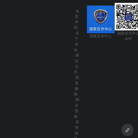
免
责
声
明
关
国家反诈中
国家反诈中心
于
APP
本
站
商
业
合
作
联
系
删
除
网
址
投
稿
友
情
链