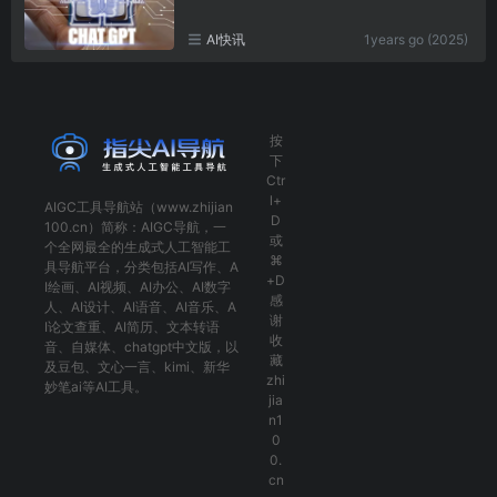
AI快讯
1years go (2025)
按
下
Ctr
l+
AIGC工具导航
站（www.zhijian
D
100.cn）简称：
AIGC导航
，一
或
个全网最全的生成式人工智能工
⌘
具导航平台，分类包括
AI写作
、
A
+D
I绘画
、
AI视频
、
AI办公
、
AI数字
感
人
、
AI设计
、
AI语音
、
AI音乐
、
A
谢
I论文查重
、
AI简历
、
文本转语
收
音
、
自媒体
、
chatgpt中文版
，以
藏
及
豆包
、
文心一言
、
kimi
、
新华
zhi
妙笔ai
等AI工具。
jia
n1
0
0.
cn