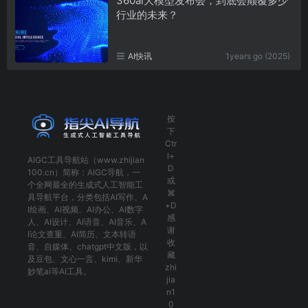
360ai大模型发布会，到底会颠覆多少
行业的未来？
AI快讯
1years go (2025)
按
下
Ctr
l+
AIGC工具导航
站（www.zhijian
D
100.cn）简称：
AIGC导航
，一
或
个全网最全的生成式人工智能工
⌘
具导航平台，分类包括
AI写作
、
A
+D
I绘画
、
AI视频
、
AI办公
、
AI数字
感
人
、
AI设计
、
AI语音
、
AI音乐
、
A
谢
I论文查重
、
AI简历
、
文本转语
收
音
、
自媒体
、
chatgpt中文版
，以
藏
及
豆包
、
文心一言
、
kimi
、
新华
zhi
妙笔ai
等AI工具。
jia
n1
0