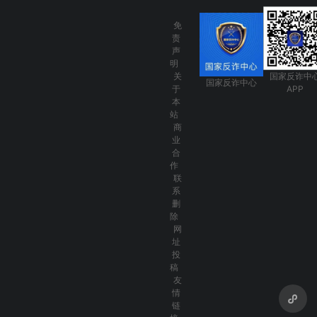
免
责
声
明
关
国家反诈中
国家反诈中心
于
APP
本
站
商
业
合
作
联
系
删
除
网
址
投
稿
友
情
链