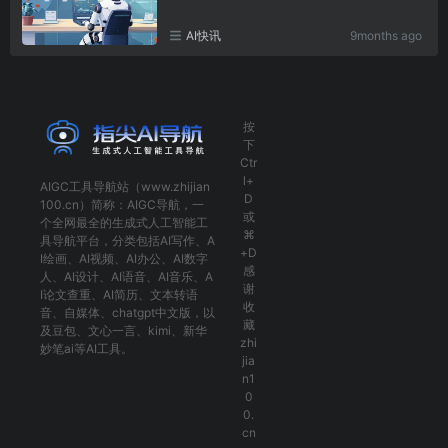
AI快讯
9months ago
按
下
Ctr
l+
AIGC工具导航
站（www.zhijian
D
100.cn）简称：
AIGC导航
，一
或
个全网最全的生成式人工智能工
⌘
具导航平台，分类包括
AI写作
、
A
+D
I绘画
、
AI视频
、
AI办公
、
AI数字
感
人
、
AI设计
、
AI语音
、
AI音乐
、
A
谢
I论文查重
、
AI简历
、
文本转语
收
音
、
自媒体
、
chatgpt中文版
，以
藏
及
豆包
、
文心一言
、
kimi
、
新华
zhi
妙笔ai
等AI工具。
jia
n1
0
0.
cn