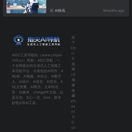
AI快讯
9months ago
按
下
Ctr
l+
AIGC工具导航
站（www.zhijian
D
100.cn）简称：
AIGC导航
，一
或
个全网最全的生成式人工智能工
⌘
具导航平台，分类包括
AI写作
、
A
+D
I绘画
、
AI视频
、
AI办公
、
AI数字
感
人
、
AI设计
、
AI语音
、
AI音乐
、
A
谢
I论文查重
、
AI简历
、
文本转语
收
音
、
自媒体
、
chatgpt中文版
，以
藏
及
豆包
、
文心一言
、
kimi
、
新华
zhi
妙笔ai
等AI工具。
jia
n1
0
0.
cn