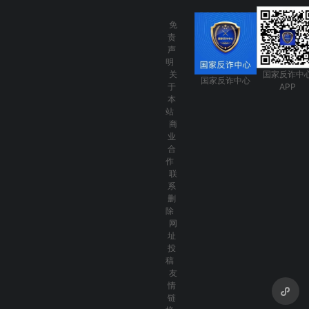
免
责
声
明
关
国家反诈中
国家反诈中心
于
APP
本
站
商
业
合
作
联
系
删
除
网
址
投
稿
友
情
链