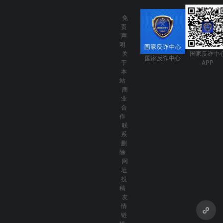
免
责
声
明
关
国家反诈中
国家反诈中心
于
APP
本
站
商
业
合
作
联
系
删
除
网
址
投
稿
友
情
链