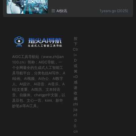
AI快讯
1years go (2025)
按
下
Ctr
l+
AIGC工具导航
站（www.zhijian
D
100.cn）简称：
AIGC导航
，一
或
个全网最全的生成式人工智能工
⌘
具导航平台，分类包括
AI写作
、
A
+D
I绘画
、
AI视频
、
AI办公
、
AI数字
感
人
、
AI设计
、
AI语音
、
AI音乐
、
A
谢
I论文查重
、
AI简历
、
文本转语
收
音
、
自媒体
、
chatgpt中文版
，以
藏
及
豆包
、
文心一言
、
kimi
、
新华
zhi
妙笔ai
等AI工具。
jia
n1
0
0.
cn