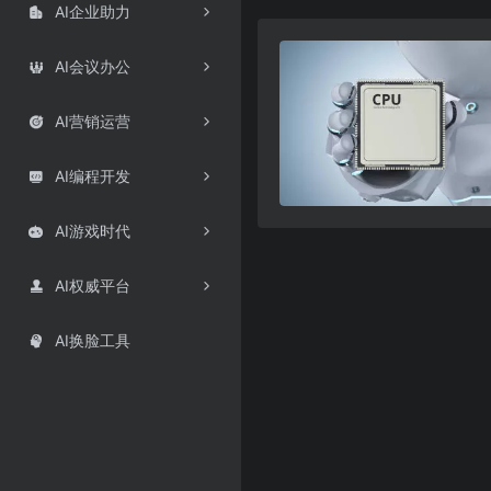
AI企业助力

AI会议办公

AI营销运营

AI编程开发

AI游戏时代

AI权威平台

AI换脸工具
