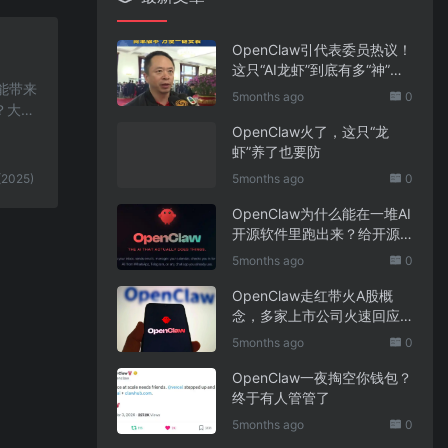
OpenClaw引代表委员热议！
这只“AI龙虾”到底有多“神”？
功能带来
｜科技观察
5months ago
0
？大模
OpenClaw火了，这只“龙
虾”养了也要防
(2025)
5months ago
0
OpenClaw为什么能在一堆AI
开源软件里跑出来？给开源
项目的三点启示
5months ago
0
OpenClaw走红带火A股概
念，多家上市公司火速回应
业务布局
5months ago
0
OpenClaw一夜掏空你钱包？
终于有人管管了
5months ago
0