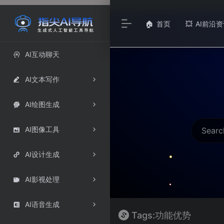
首页
AI前沿资
🏠
💥
AI互动聊天

AI文本写作

AI绘图生成

AI图像工具

AI设计生成

AI影视处理

AI语音生成

Tags:功能优势