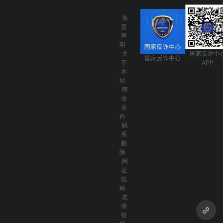
免
责
声
明
关
国家反诈中
国家反诈中心
于
APP
本
站
商
业
合
作
联
系
删
除
网
址
投
稿
友
情
链