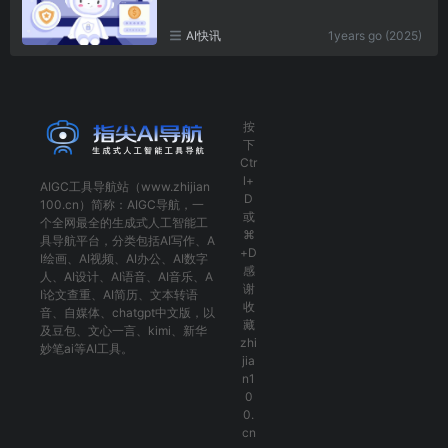
AI快讯
1years go (2025)
按
下
Ctr
l+
AIGC工具导航
站（www.zhijian
D
100.cn）简称：
AIGC导航
，一
或
个全网最全的生成式人工智能工
⌘
具导航平台，分类包括
AI写作
、
A
+D
I绘画
、
AI视频
、
AI办公
、
AI数字
感
人
、
AI设计
、
AI语音
、
AI音乐
、
A
谢
I论文查重
、
AI简历
、
文本转语
收
音
、
自媒体
、
chatgpt中文版
，以
藏
及
豆包
、
文心一言
、
kimi
、
新华
zhi
妙笔ai
等AI工具。
jia
n1
0
0.
cn