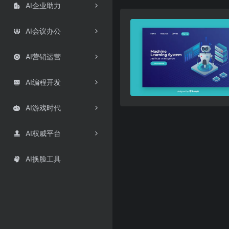
AI企业助力

AI会议办公

AI营销运营

AI编程开发

AI游戏时代

AI权威平台

AI换脸工具
