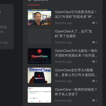
多
OpenClaw引代表委员热议！
这只“AI龙虾”到底有多“神”？
｜科技观察
5months ago
0
成影响
OpenClaw火了，这只“龙
5年人
虾”养了也要防
hs ago
5months ago
0
OpenClaw为什么能在一堆AI
开源软件里跑出来？给开源
项目的三点启示
5months ago
0
OpenClaw走红带火A股概
念，多家上市公司火速回应
业务布局
5months ago
0
OpenClaw一夜掏空你钱包？
终于有人管管了
5months ago
0