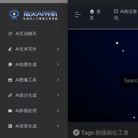
首
AI前沿资
🏠
💥
页
讯
AI互动聊天

AI文本写作

AI绘图生成

AI图像工具

AI设计生成

AI影视处理

AI语音生成

Tags:初级岗位工资