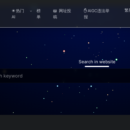
繁
热门
榜
网址投
AIGC违法举
☀
📖
✋
AI
单
稿
报
Search in website