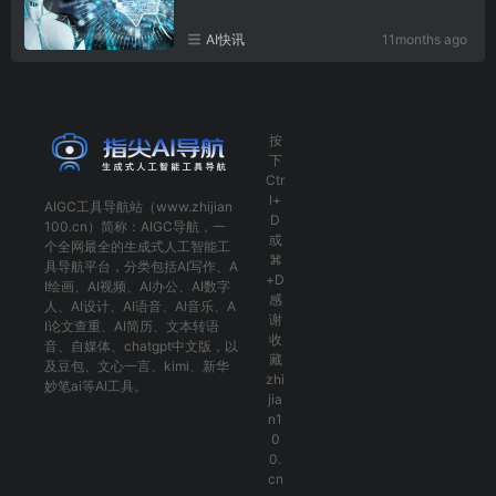
AI快讯
11months ago
按
下
Ctr
l+
AIGC工具导航
站（www.zhijian
D
100.cn）简称：
AIGC导航
，一
或
个全网最全的生成式人工智能工
⌘
具导航平台，分类包括
AI写作
、
A
+D
I绘画
、
AI视频
、
AI办公
、
AI数字
感
人
、
AI设计
、
AI语音
、
AI音乐
、
A
谢
I论文查重
、
AI简历
、
文本转语
收
音
、
自媒体
、
chatgpt中文版
，以
藏
及
豆包
、
文心一言
、
kimi
、
新华
zhi
妙笔ai
等AI工具。
jia
n1
0
0.
cn