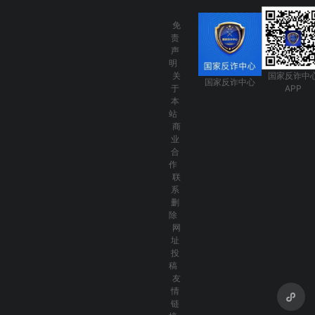
免
责
声
明
关
国家反诈中
国家反诈中心
于
APP
本
站
商
业
合
作
联
系
删
除
网
址
投
稿
友
情
链