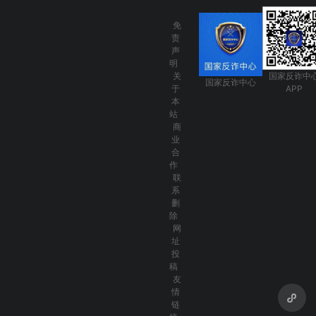
免
责
声
明
关
国家反诈中
国家反诈中心
于
APP
本
站
商
业
合
作
联
系
删
除
网
址
投
稿
友
情
链