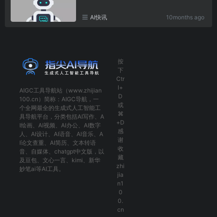
AI快讯
10months ago
按
下
Ctr
l+
AIGC工具导航
站（www.zhijian
D
100.cn）简称：
AIGC导航
，一
或
个全网最全的生成式人工智能工
⌘
具导航平台，分类包括
AI写作
、
A
+D
I绘画
、
AI视频
、
AI办公
、
AI数字
感
人
、
AI设计
、
AI语音
、
AI音乐
、
A
谢
I论文查重
、
AI简历
、
文本转语
收
音
、
自媒体
、
chatgpt中文版
，以
藏
及
豆包
、
文心一言
、
kimi
、
新华
zhi
妙笔ai
等AI工具。
jia
n1
0
0.
cn