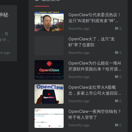
神秘
OpenClaw引代表委员热议！
这只“AI龙虾”到底有多“神”？
｜科技观察
5months ago
0
内，有
OpenClaw火了，这只“龙
年中备
虾”养了也要防
hs ago
5months ago
0
OpenClaw为什么能在一堆AI
开源软件里跑出来？给开源
项目的三点启示
5months ago
0
OpenClaw走红带火A股概
念，多家上市公司火速回应
业务布局
5months ago
0
OpenClaw一夜掏空你钱包？
终于有人管管了
5months ago
0