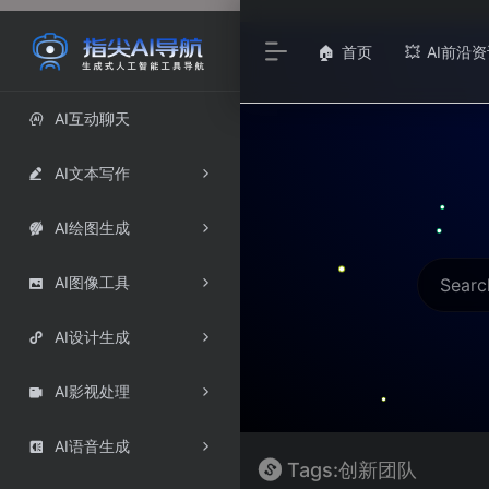
首页
AI前沿资
🏠
💥
AI互动聊天

AI文本写作

AI绘图生成

AI图像工具

AI设计生成

AI影视处理

AI语音生成

Tags:创新团队