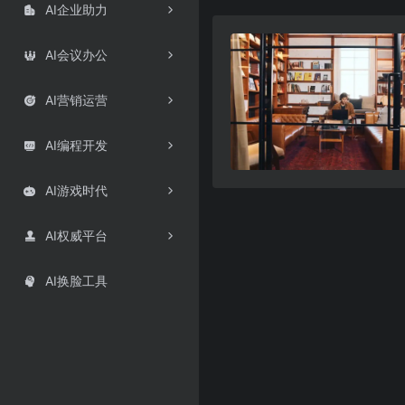
AI企业助力

AI会议办公

AI营销运营

AI编程开发

AI游戏时代

AI权威平台

AI换脸工具
