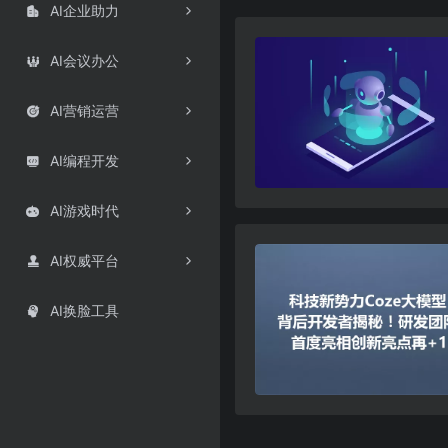
AI企业助力

AI会议办公

AI营销运营

AI编程开发

AI游戏时代

AI权威平台

AI换脸工具
