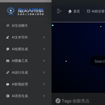
首页
AI前沿资
🏠
💥
AI互动聊天

AI文本写作

AI绘图生成

AI图像工具

AI设计生成

AI影视处理

AI语音生成

Tags:创新亮点