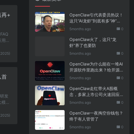
点再+
OpenClaw引代表委员热议！
这只“AI龙虾”到底有多“神”？
｜科技观察
5months ago
0
FAQ
OpenClaw火了，这只“龙
应用前
虾”养了也要防
(2025)
5months ago
0
OpenClaw为什么能在一堆AI
开源软件里跑出来？给开源
项目的三点启示
队首
5months ago
0
OpenClaw走红带火A股概
念，多家上市公司火速回应
的研发
业务布局
大模型
5months ago
0
OpenClaw一夜掏空你钱包？
(2025)
终于有人管管了
5months ago
0