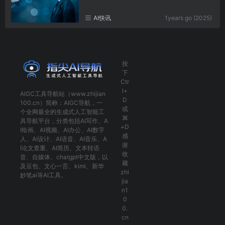
AI快讯
1years go (2025)
按
下
Ctr
l+
AIGC工具导航
站（www.zhijian
D
100.cn）简称：
AIGC导航
，一
或
个全网最全的生成式人工智能工
⌘
具导航平台，分类包括
AI写作
、
A
+D
I绘画
、
AI视频
、
AI办公
、
AI数字
感
人
、
AI设计
、
AI语音
、
AI音乐
、
A
谢
I论文查重
、
AI简历
、
文本转语
收
音
、
自媒体
、
chatgpt中文版
，以
藏
及
豆包
、
文心一言
、
kimi
、
新华
zhi
妙笔ai
等AI工具。
jia
n1
0
0.
cn