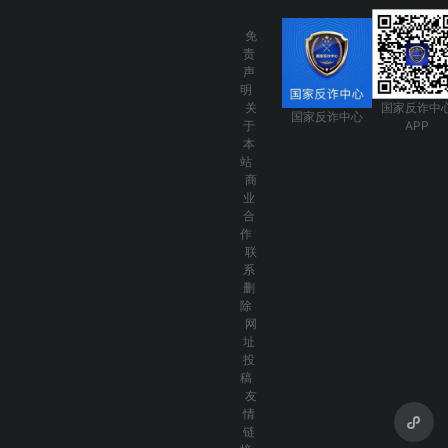
免
责
声
明
关
国家反诈中
国家反诈中心
于
APP
本
站
商
业
合
作
联
系
删
除
网
址
投
稿
友
情
链