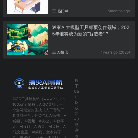
热门AI
5months ago
独家AI大模型工具颠覆创作领域，202
5年谁将成为新的“智造者”？
AI快讯
1years go (2025)
按
下
Ctr
l+
AIGC工具导航
站（www.zhijian
D
100.cn）简称：
AIGC导航
，一
或
个全网最全的生成式人工智能工
⌘
具导航平台，分类包括
AI写作
、
A
+D
I绘画
、
AI视频
、
AI办公
、
AI数字
感
人
、
AI设计
、
AI语音
、
AI音乐
、
A
谢
I论文查重
、
AI简历
、
文本转语
收
音
、
自媒体
、
chatgpt中文版
，以