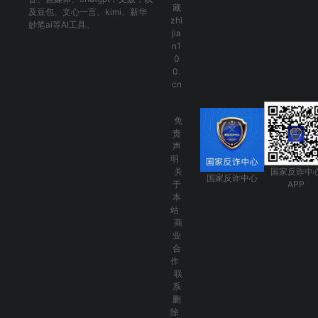
藏
及
豆包
、
文心一言
、
kimi
、
新华
zhi
妙笔ai
等AI工具。
jia
n1
0
0.
cn
免
责
声
明
关
国家反诈中
国家反诈中心
于
APP
本
站
商
业
合
作
联
系
删
除