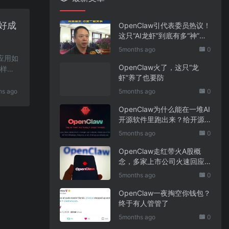
好成
OpenClaw引代表委员热议！
这只“AI龙虾”到底有多“神”？
｜科技观察
5months ago
0
与应用如
OpenClaw火了，这只“龙
么样的
虾”养了也要防
hs ago
5months ago
0
OpenClaw为什么能在一堆AI
开源软件里跑出来？给开源
项目的三点启示
5months ago
0
OpenClaw走红带火A股概
念，多家上市公司火速回应
业务布局
5months ago
0
OpenClaw一夜掏空你钱包？
终于有人管管了
5months ago
0