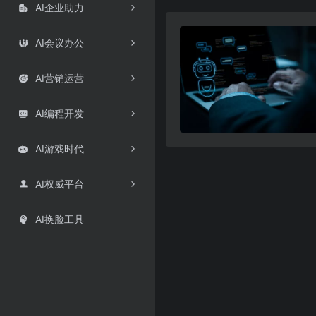
AI企业助力

AI会议办公

AI营销运营

AI编程开发

AI游戏时代

AI权威平台

AI换脸工具
