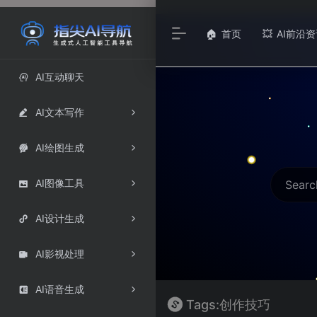
首页
AI前沿资
🏠
💥
AI互动聊天

AI文本写作

AI绘图生成

AI图像工具

AI设计生成

AI影视处理

AI语音生成

Tags:创作技巧