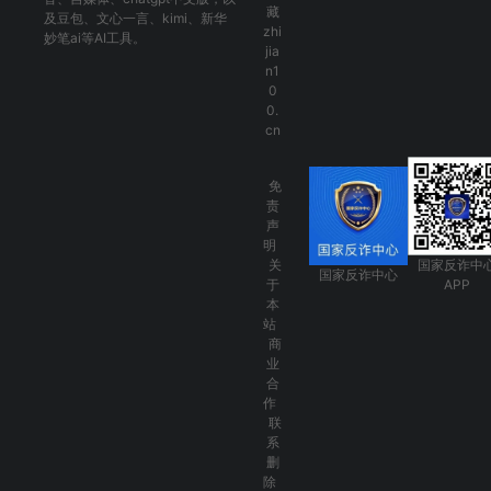
藏
及
豆包
、
文心一言
、
kimi
、
新华
zhi
妙笔ai
等AI工具。
jia
n1
0
0.
cn
免
责
声
明
关
国家反诈中
国家反诈中心
于
APP
本
站
商
业
合
作
联
系
删
除