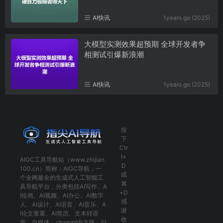
AI快讯
1years go (2025)
大模型实测效果超预期 全球开发者争
相测试引爆新浪潮
AI快讯
1years go (2025)
按
下
Ctr
l+
AIGC工具导航
站（www.zhijian
D
100.cn）简称：
AIGC导航
，一
或
个全网最全的生成式人工智能工
⌘
具导航平台，分类包括
AI写作
、
A
+D
I绘画
、
AI视频
、
AI办公
、
AI数字
感
人
、
AI设计
、
AI语音
、
AI音乐
、
A
谢
I论文查重
、
AI简历
、
文本转语
收
音
、
自媒体
、
chatgpt中文版
，以