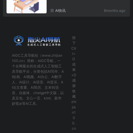
AI快讯
8months ago
按
下
Ctr
l+
AIGC工具导航
站（www.zhijian
D
100.cn）简称：
AIGC导航
，一
或
个全网最全的生成式人工智能工
⌘
具导航平台，分类包括
AI写作
、
A
+D
I绘画
、
AI视频
、
AI办公
、
AI数字
感
人
、
AI设计
、
AI语音
、
AI音乐
、
A
谢
I论文查重
、
AI简历
、
文本转语
收
音
、
自媒体
、
chatgpt中文版
，以
藏
及
豆包
、
文心一言
、
kimi
、
新华
zhi
妙笔ai
等AI工具。
jia
n1
0
0.
cn