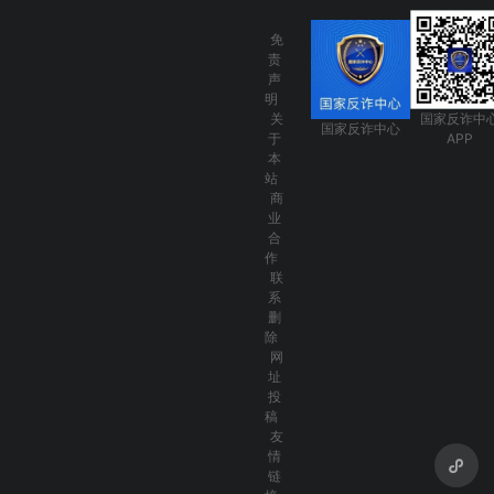
免
责
声
明
关
国家反诈中
国家反诈中心
于
APP
本
站
商
业
合
作
联
系
删
除
网
址
投
稿
友
情
链