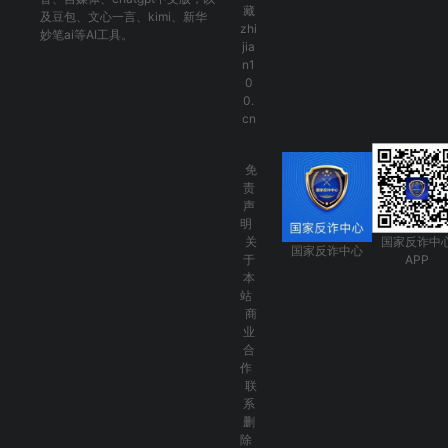
藏
及
豆包
、
文心一言
、
kimi
、
新华
zhi
妙笔ai
等AI工具。
jia
n1
0
0.
cn
免
责
声
明
关
国家反诈中
国家反诈中心
于
APP
本
站
商
业
合
作
联
系
删
除