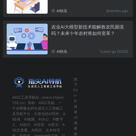
AI快讯
8months ago
农业AI大模型新技术能解救农民困境
吗？未来十年农村将如何变革？
AI快讯
1years go (2025)
按
下
Ctr
l+
AIGC工具导航
站（www.zhijian
D
100.cn）简称：
AIGC导航
，一
或
个全网最全的生成式人工智能工
⌘
具导航平台，分类包括
AI写作
、
A
+D
I绘画
、
AI视频
、
AI办公
、
AI数字
感
人
、
AI设计
、
AI语音
、
AI音乐
、
A
谢
I论文查重
、
AI简历
、
文本转语
收
音
、
自媒体
、
chatgpt中文版
，以