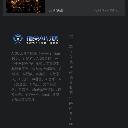
AI快讯
1years go (2025)
按
下
Ctr
l+
AIGC工具导航
站（www.zhijian
D
100.cn）简称：
AIGC导航
，一
或
个全网最全的生成式人工智能工
⌘
具导航平台，分类包括
AI写作
、
A
+D
I绘画
、
AI视频
、
AI办公
、
AI数字
感
人
、
AI设计
、
AI语音
、
AI音乐
、
A
谢
I论文查重
、
AI简历
、
文本转语
收
音
、
自媒体
、
chatgpt中文版
，以
藏
及
豆包
、
文心一言
、
kimi
、
新华
zhi
妙笔ai
等AI工具。
jia
n1
0
0.
cn