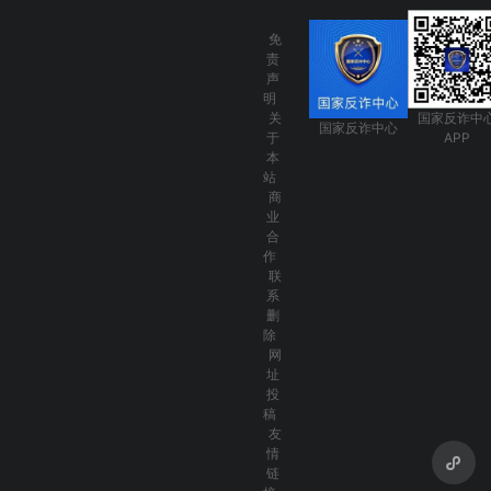
免
责
声
明
关
国家反诈中
国家反诈中心
于
APP
本
站
商
业
合
作
联
系
删
除
网
址
投
稿
友
情
链