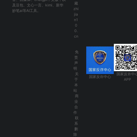
藏
及
豆包
、
文心一言
、
kimi
、
新华
zhi
妙笔ai
等AI工具。
jia
n1
0
0.
cn
免
责
声
明
关
国家反诈中
国家反诈中心
于
APP
本
站
商
业
合
作
联
系
删
除