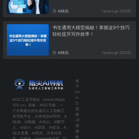
AI快讯
1years go (2025)
书生通用大模型揭秘！掌握这9个技巧
轻松提升写作效率！
AI快讯
1years go (2025)
按
下
Ctr
l+
AIGC工具导航
站（www.zhijian
D
100.cn）简称：
AIGC导航
，一
或
个全网最全的生成式人工智能工
⌘
具导航平台，分类包括
AI写作
、
A
+D
I绘画
、
AI视频
、
AI办公
、
AI数字
感
人
、
AI设计
、
AI语音
、
AI音乐
、
A
谢
I论文查重
、
AI简历
、
文本转语
收
音
、
自媒体
、
chatgpt中文版
，以