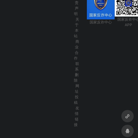
责
声
明
关
国家反诈中
国家反诈中心
于
APP
本
站
商
业
合
作
联
系
删
除
网
址
投
稿
友
情
链
接