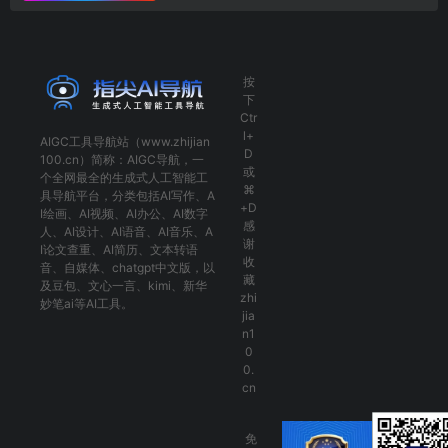
按
下
Ctr
l+
AIGC工具导航
站（www.zhijian
D
100.cn）简称：
AIGC导航
，一
或
个全网最全的生成式人工智能工
⌘
具导航平台，分类包括
AI写作
、
A
+D
I绘画
、
AI视频
、
AI办公
、
AI数字
感
人
、
AI设计
、
AI语音
、
AI音乐
、
A
谢
I论文查重
、
AI简历
、
文本转语
收
音
、
自媒体
、
chatgpt中文版
，以
藏
及
豆包
、
文心一言
、
kimi
、
新华
zhi
妙笔ai
等AI工具。
jia
n1
0
0.
cn
免